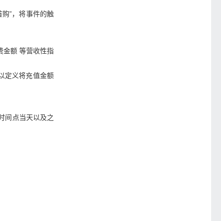
首购”，将事件的触
金额 等营收性指
以定义将充值金额
起始时间点当天以及之