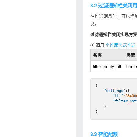
3.2 过滤通知栏关闭
在推送消息时，可以增
息。
过滤通知栏关闭实现方
① 调用
个推服务端推送 a
名称
类型
filter_notify_off
bool
{

"settings"
:{

"ttl"
:
86400
"filter_not
    }

3.3 智能配额