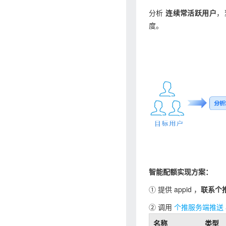
分析
连续常活跃用户
，
度。
智能配额实现方案：
① 提供 appid ，
联系个
② 调用
个推服务端推送 a
名称
类型