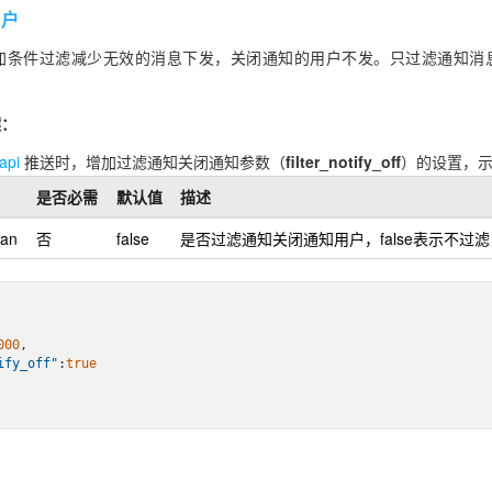
用户
加条件过滤减少无效的消息下发，关闭通知的用户不发。只过滤通知消
案：
pi
推送时，增加过滤通知关闭通知参数（
filter_notify_off
）的设置，
是否必需
默认值
描述
ean
否
false
是否过滤通知关闭通知用户，false表示不过滤，
000
,

ify_off"
:
true