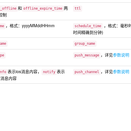
和
两
_offline
offline_expire_time
ttl
控制
，格式：yyyyMMddHHmm
，格式：毫秒时
me
schedule_time
时间精确到分钟)
ame
group_name
，详见
参数说明
pe
push_message
表示ios消息内容，
表示
，详见
参数说明
nfo
notify
push_channel
oid消息内容