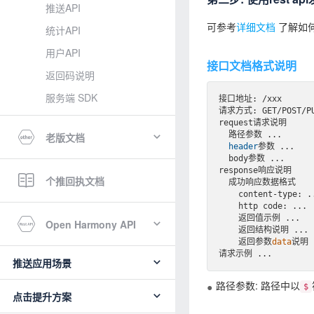
推送API
可参考
详细文档
了解如
统计API
用户API
接口文档格式说明
返回码说明
服务端 SDK
接口地址: /xxx

请求方式: GET/POST/PUT
request请求说明

  路径参数 
...
老版文档
header
参数 
...
  body参数 
...
response响应说明

个推回执文档
  成功响应数据格式

    content
-type
: 
.
    http code: 
...
    返回值示例 
...
Open Harmony API
    返回结构说明 
...
    返回参数
data
说明 
请求示例 
...
推送应用场景
路径参数: 路径中以
$
点击提升方案