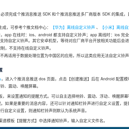
必须完成个推消息推送 SDK 和个推消息推送多厂商版本 SDK 的集成
参数的生成，可参考个推文档中心：
【华为】离线自定义铃声
、
【小米】离线自
p 在线时：ios、android 都支持自定义铃声；app 离线时：ios 完全支
支持自定义铃声。其它安卓机型，等待对应厂商平台开放相关功能后会进
于系统限制，不支持在线自定义铃声。
不再适用于数据处理位置为中国区的应用，所以这类应用无法自定义铃声
置
心
，进入个推消息推送 dos 页面，点击【创建推送】后在 Android 配
响铃、震动、唤醒屏幕。
模板，来设置通知的提醒方式。可以自主选择响铃、震动、浮动、唤醒屏幕
醒。如果是重要的消息内容，还可以针对通知栏铃声进行自定义设置，提
进行自定义设置，则通知栏铃声则默认为系统声音。
渠道模板【提醒方式】中选择通知铃声，输入自定义文件名。