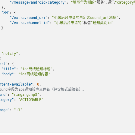
"/message/android/category"
: 
"填写华为侧的"
服务与通讯
"categor


"XM"
: {

"/extra.sound_uri"
: 
"小米后台申请的自定义sound_url地址"
,

"/extra.channel_id"
: 
"小米后台申请的"
私信
"通知类别id"


 
"notify"
,



ert"
: {

"title"
: 
"ios离线通知标题"
,

"body"
: 
"ios离线通知内容"
ntent-available"
: 
0
,

sound字段为ios通知铃声文件名（包含格式后缀名）。
und"
: 
"ringing.mp3"
,

tegory"
: 
"ACTIONABLE"
adge"
: 
"+1"