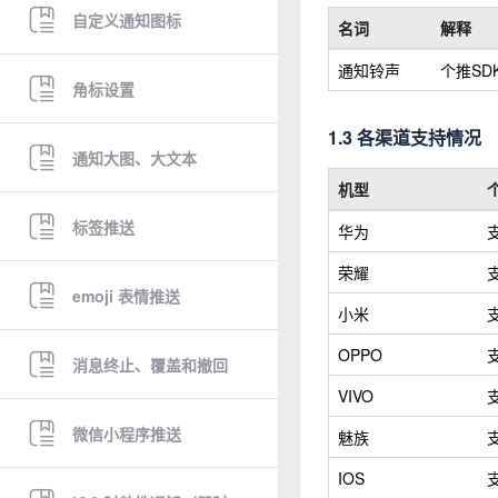
自定义通知图标
名词
解释
通知铃声
个推S
角标设置
1.3 各渠道支持情况
通知大图、大文本
机型
标签推送
华为
荣耀
emoji 表情推送
小米
OPPO
消息终止、覆盖和撤回
VIVO
微信小程序推送
魅族
IOS