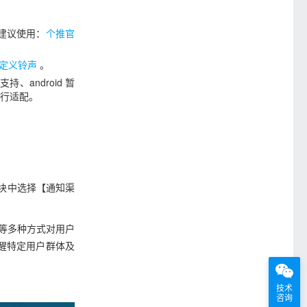
，建议使用：
个推官
定义铃声
。
持、android 暂
行适配。
置模块中选择【通知渠
等多种方式对用户
醒特定用户群体及
技术
咨询