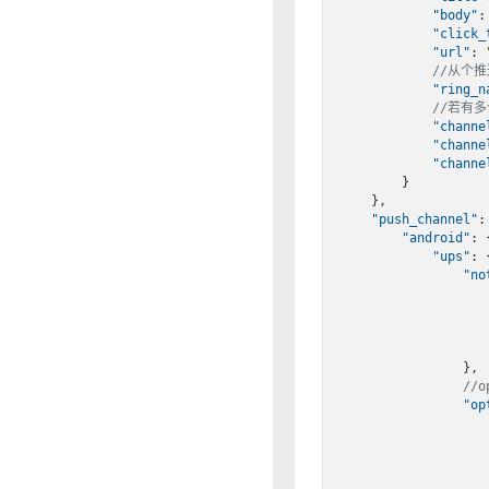
"body"
:
"click_
"url"
: 
//从个
"ring_n
//若有
"channe
"channe
"channe
        }

    },

"push_channel"
: 
"android"
: {
"ups"
: {
"no
                },

//
"op