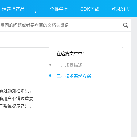
请选择产品
个推学堂
SDK下载
登录/注册
在这篇文章中：
一、场景描述
二、技术实现方案
 通过通知栏消息，
助用户不错过重要
别于系统提示音），