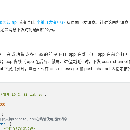
务端 api
或者登陆
个推开发者中心
从页面下发消息。针对这两种消息
自定义消息下发时的通知栏铃声。
：在成功集成多厂商的前提下且 app 在线（即 app 在前台打
的消息；app 离线（ app 在后台、锁屏、进程关闭）时，下发 push_chann
 下发消息时，需要同时在 push_message 和 push_channel 内指定
请填写 10 到 32 位的 id"
,

000
{

知仅支持android，ios在线请使用透传消息
on"
: {

: 
"个推在线通知标题"
,
