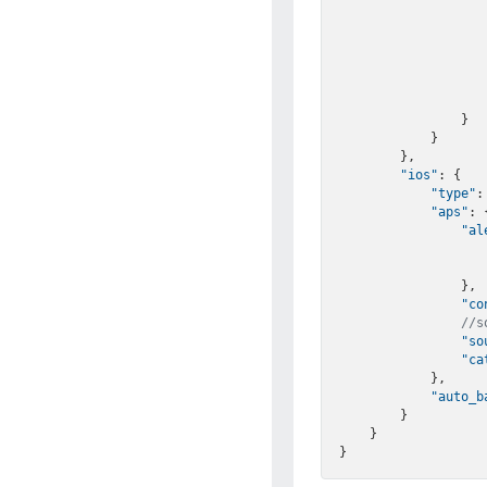
                    },
                    }
                }

            }

        },

"ios"
: {

"type"
:
"aps"
: {
"al
                },

"co
//
"so
"ca
            },

"auto_b
        }

    }
