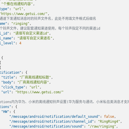
 
"个推在线通知内容"
,

type"
: 
"url"
,

"https://www.getui.com/"
,

推通道下发通知消息时的铃声文件名，此处不用填文件格式后缀名
ame"
: 
"ringing"
,

多个铃声文件，建议配套通知渠道使用，每个铃声指定不同的渠道id
l_id"
: 
"请填写自定义渠道id"
,

l_name"
: 
"请填写自定义渠道名"
,

l_level"
: 
4
{





tification"
: {

"title"
: 
"厂商离线通知标题"
,

"body"
: 
"厂商离线通知内容"
,

"click_type"
: 
"url"
,

"url"
: 
"https://www.getui.com/"
options内为华为、小米的离线通知铃声设置(华为服务与通讯、小米私信类消息才支
tions"
: {

"HW"
: {

"/message/android/notification/default_sound"
: 
false
,

"/message/android/notification/channel_id"
: 
"RingRing4"
,

"/message/android/notification/sound"
: 
"/raw/ringing"
,
