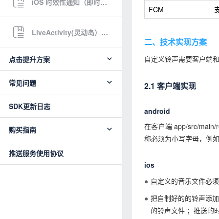
iOS 时效性通知（即时通知）
FCM
LiveActivity(灵动岛）文档说明
二、技术实现方案
自定义铃声需要客户端
点击提升方案
常见问题
2.1 客户端实现
SDK更新日志
android
在客户端 app/src/m
购买指南
称必须为小写字母，例如设置
推送服务使用协议
ios
自定义的音乐文件必须是ai
把自制好的的铃声添加到项目的
的铃声文件 ；推送的时候