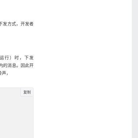
下发方式，开发者
开运行）时，下发
el 内的消息。因此开
该铃声，
复制