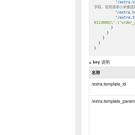
"/extra.c
字段，否则请求小米推送
"/extra.t
"/extra.t
01130001\",\"order_
        }

      }

    }

  }

key
说明
名称
/extra.template_id
/extra.template_param