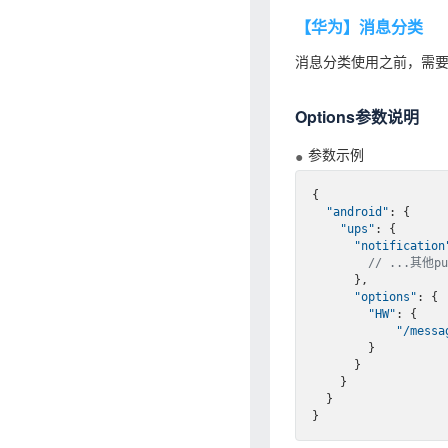
【华为】消息分类
消息分类使用之前，需
Options参数说明
参数示例
{

"android"
: {

"ups"
: {

"notification
// ...其他p
      },

"options"
: {

"HW"
: {

"/messa
        }

      }

    }

  }
