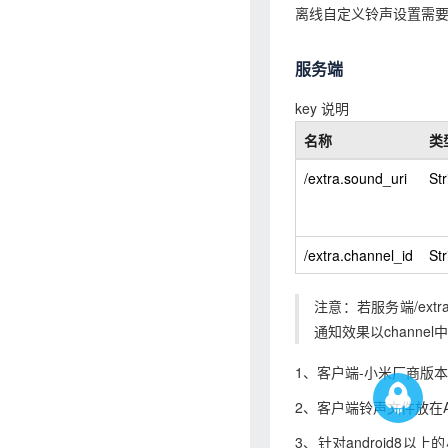
离线自定义铃声设置需要A
服务端
key 说明
名称
类
/extra.sound_uri
Str
/extra.channel_id
Str
注意：若服务端/extra.s
通知效果以channe
1、客户端-小米厂商版本需要用
2、客户端铃声文件放在And
3、针对android8