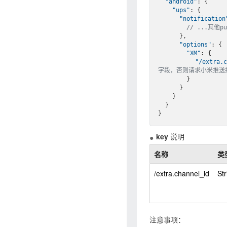
"android"
: {

"ups"
: {

"notification
// ...其他p
      },

"options"
: {

"XM"
: {

"/extra.
字段，否则请求小米推送
        }

      }

    }

  }

key
说明
名称
类
/extra.channel_id
Str
注意事项：