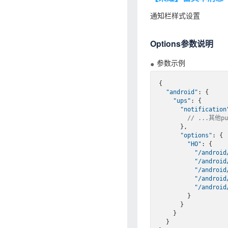
通知栏样式设置
Options参数说明
参数示例
{

"android"
: {

"ups"
: {

"notification
// ...其他p
      },

"options"
: {

"HO"
: {

"/android
"/android
"/android
"/android
"/android
        }

      }

    }

  }
