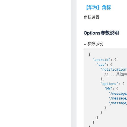
【华为】角标
角标设置
Options参数说明
参数示例
{

"android"
: {

"ups"
: {

"notification
// ...其他p
      },

"options"
: {

"HW"
: {

"/message
"/message
"/message
        }

      }

    }

  }
