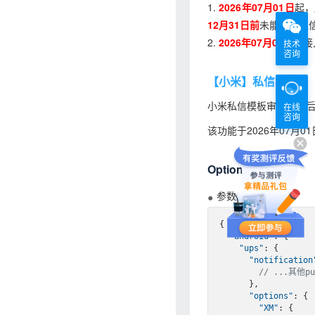
1.
2026年07月01日
起，
12月31日前
未能完成私
2.
2026年07月01日
起接
技术
咨询
【小米】私信模板id
小米私信模板审核通过后
在线
咨询
该功能于2026年07月0
Options参数说明
参数示例
{

"android"
: {

"ups"
: {

"notification
// ...其他p
      },

"options"
: {

"XM"
: {
