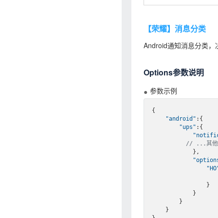
【荣耀】消息分类
Android通知消息分
Options参数说明
参数示例
{

"android"
:{

"ups"
:{

"notifi
// ...其他
            },

"option
"HO
                }

            }

        }

    }
