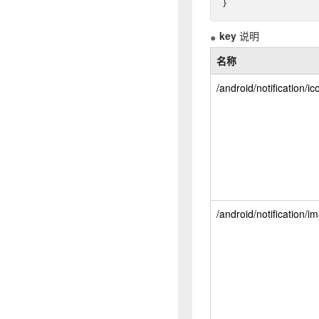
key
说明
名称
/android/notification/ic
/android/notification/i