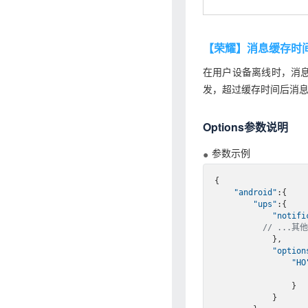
【荣耀】消息缓存时
在用户设备离线时，消息
发，超过缓存时间后消
Options参数说明
参数示例
{

"android"
:{

"ups"
:{

"notifi
// ...其他
            },

"option
"HO
                }

            }
