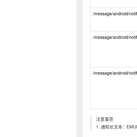
/message/android/notifi
/message/android/notifi
/message/android/notif
注意事项
1. 通知长文本：EMU