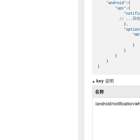
"android"
:{

"ups"
:{

"notifi
// ...其他
            },

"option
"HO
                }

            }

        }

    }

key
说明
名称
/android/notification/w