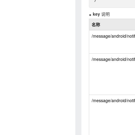
key
说明
名称
/message/android/notif
/message/android/noti
/message/android/noti