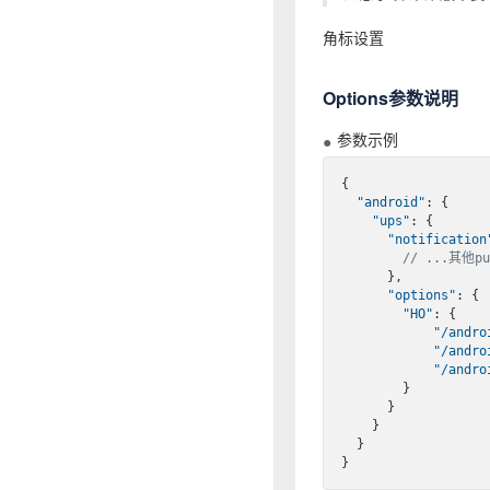
角标设置
Options参数说明
参数示例
{

"android"
: {

"ups"
: {

"notification
// ...其他p
      },

"options"
: {

"HO"
: {

"/andro
"/andro
"/andro
        }

      }

    }

  }
