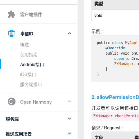
类型
客户端插件
void
示例 :
卓信ID
public 
class
MyAppl
概述
@Override
    public void onCreate() {

使用指南
super
.onCrea
Android接口
ZXManager
.i
    }

iOS接口
服务端接口
2. allowPermiss
Open Harmony
开发者可以调用该接口
ZXManager.checkPermis
服务端
请求 / Request :
推送应用场景
字段
类