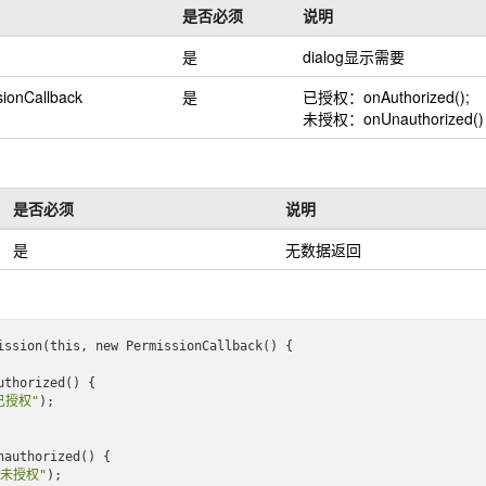
是否必须
说明
是
dialog显示需要
sionCallback
是
已授权：onAuthorized();
未授权：onUnauthorized()
是否必须
说明
是
无数据返回
ission(
this
, 
new
 PermissionCallback()
 {

uthorized()
 {

已授权"
);

nauthorized()
 {

户未授权"
);    
