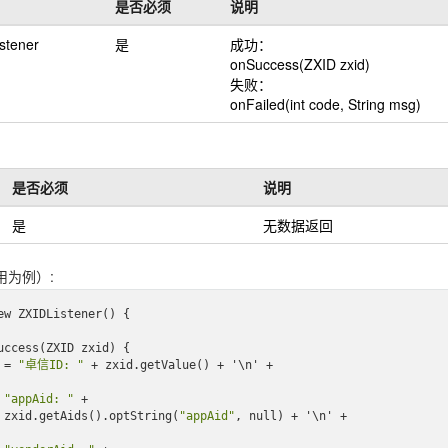
是否必须
说明
stener
是
成功：
onSuccess(ZXID zxid)
失败：
onFailed(int code, String msg)
是否必须
说明
是
无数据返回
用为例）:
ew
 ZXIDListener()
 {

uccess(ZXID 
zxid
)
 {

t = 
"卓信ID: "
 + zxid.get
Value()
 + 
'\n'
 +

"appAid: "
 + 

                    zxid.get
Aids()
.opt
String(
"appAid"
, 
null
)
 + 
'\n'
 +
