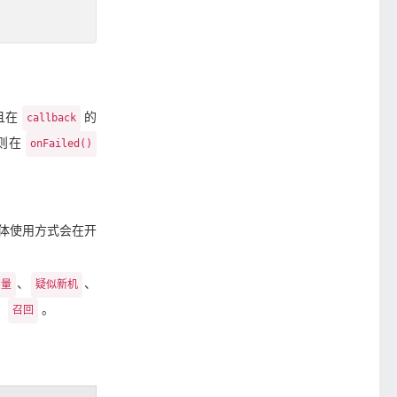
且在
的
callback
否则在
onFailed()
密（具体使用方式会在开
、
、
刷量
疑似新机
、
。
召回