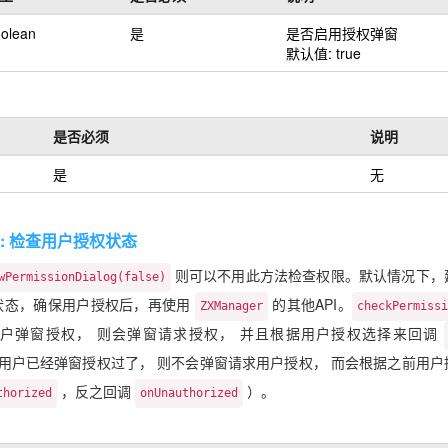
olean
是
是否启用授权弹窗
默认值: true
是否必须
说明
是
无
ion : 检查用户授权状态
则可以不用此方法检查权限。默认情况下，
wPermissionDialog(false)
状态，确保用户授权后，再使用
的其他API。
ZXManager
checkPermiss
户弹窗授权， 则会弹窗请求授权， 并且根据用户授权选择来回调
用户已经弹窗授权过了， 则不会弹窗请求用户授权， 而会根据之前用户
，反之回调
）。
thorized
onUnauthorized