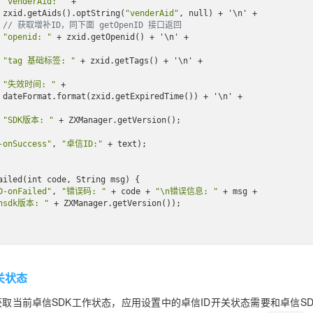
"venderAid: "
 + 

                    zxid.get
Aids()
.opt
String(
"venderAid"
, 
null
)
 + 
'\n'
 +

// 获取增补ID，同下面 getOpenID 接口返回
"openid: "
 + zxid.get
Openid()
 + 
'\n'
 +

"tag 基础标签: "
 + zxid.get
Tags()
 + 
'\n'
 +

"失效时间: "
 + 

                    dateFormat.format(zxid.get
ExpiredTime()
) + 
'\n'
 +

"SDK版本: "
 + 
ZXManager
.
get
Version()
;

-onSuccess"
, 
"卓信ID:"
 + text);

ailed(
int
code
, String 
msg
)
 {

D-onFailed"
, 
"错误码: "
 + code + 
"\n错误信息: "
 + msg + 

nsdk版本: "
 + 
ZXManager
.
get
Version()
);    

询开关状态
取当前卓信SDK工作状态，应用设置中的卓信ID开关状态需要和卓信S