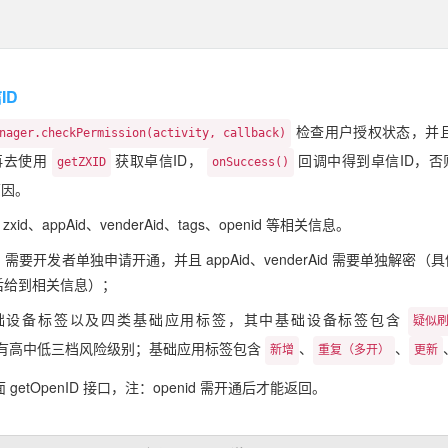
ID
检查用户授权状态，并
nager.checkPermission(activity, callback)
再去使用
获取卓信ID，
回调中得到卓信ID，
getZXID
onSuccess()
原因。
xid、appAid、venderAid、tags、openid 等相关信息。
erAid 需要开发者单独申请开通，并且 appAid、venderAid 需要单独解
通后给到相关信息）；
类基础设备标签以及四类基础应用标签，其中基础设备标签包含
疑似
别有高中低三档风险级别；基础应用标签包含
、
、
新增
重复（多开）
更新
面 getOpenID 接口，注：openid 需开通后才能返回。