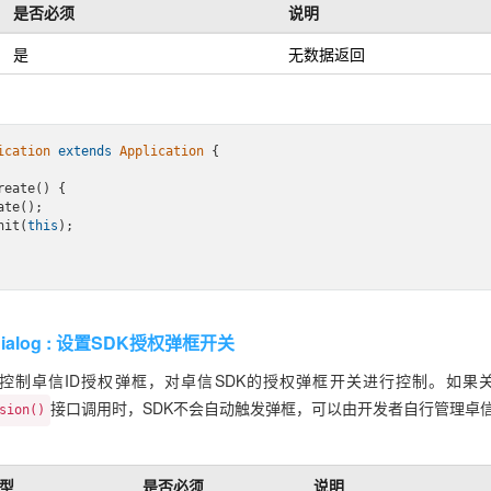
是否必须
说明
是
无数据返回
ication
extends
Application
{

te();

nit(
this
);       

ionDialog : 设置SDK授权弹框开关
控制卓信ID授权弹框，对卓信SDK的授权弹框开关进行控制。如果
接口调用时，SDK不会自动触发弹框，可以由开发者自行管理卓信
sion()
型
是否必须
说明