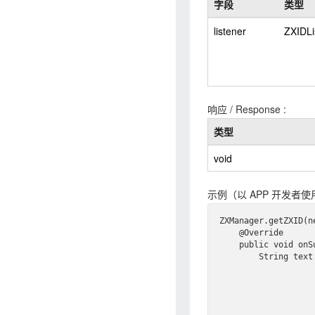
字段
类型
listener
ZXIDLi
响应 / Response :
类型
void
示例（以 APP 开发者使
ZXManager
.
get
ZXID(
n
    @Override

    public void on
S
        String tex