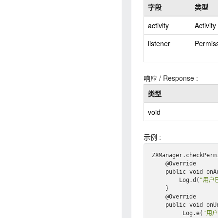
字段
类型
activity
Activity
listener
Permis
响应 / Response :
类型
void
示例 :
ZXManager
.
check
Perm
    @Override

    public void on
A
Log
.
d(
"用户
    }

    @Override

    public void on
U
Log
.
e(
"用