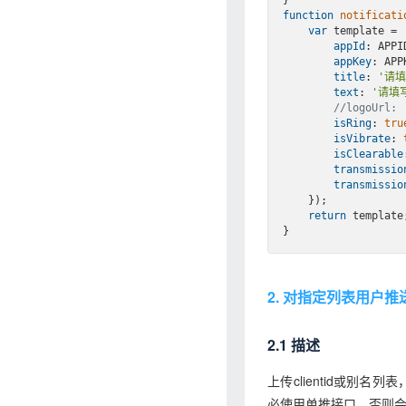
function
notificati
var
 template = 
appId
: APPID
appKey
: APPK
title
: 
'请
text
: 
'请填
//logoUrl: 
isRing
: 
tru
isVibrate
: 
isClearable
transmissio
transmissio
    });

return
 template;
2. 对指定列表用户推
2.1 描述
上传clientid或别名
必使用单推接口，否则