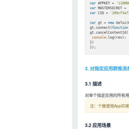
var
 APPKEY = 
'11000
var
 MASTERSECRET = 
var
 CID = 
'289cf3a7
var
 gt = 
new
 GeTui(
gt.connect(
function
gt.cancelContentId(
console
.log(res);

})

3. 对指定应用群推消
3.1 描述
对单个指定应用的所有
注：个推使用AppI
3.2 应用场景