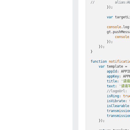
//          alias:A
        });

var
 targetL
console
.log
        gt.pu
console
        });

    });

}

function
notificati
var
 template = 
appId
: APPID
appKey
: APPK
title
: 
'请
text
: 
'请填
//logoUrl: 
isRing
: 
tru
isVibrate
: 
isClearable
transmissio
transmissio
    });
