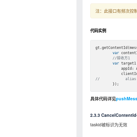
注：此接口有频次控制
代码实例
gt.getContentId(mes
var
 contentI
//接收方1
var
 target1
            appId: APPID,

//            alias
具体代码详见
pushMes
2.3.3 CancelContent
taskid被标识为无效