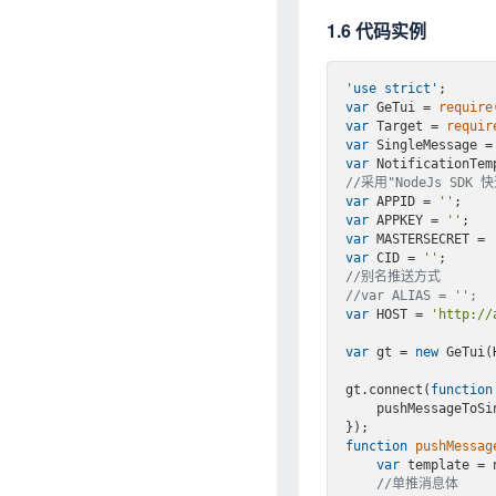
1.6 代码实例
'use strict'
var
 GeTui = 
require
var
 Target = 
requir
var
 SingleMessage =
var
 NotificationTem
//采用"NodeJs S
var
 APPID = 
''
var
 APPKEY = 
''
var
 MASTERSECRET = 
var
 CID = 
''
//别名推送方式
//var ALIAS = '';
var
 HOST = 
'http://
var
 gt = 
new
 GeTui(
gt.connect(
function
    pushMessageToSingle();

function
pushMessag
var
 template = 
//单推消息体