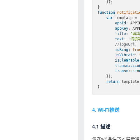
    });

function
notificati
var
 template = 
appId
: APPID
appKey
: APPK
title
: 
'请
text
: 
'请填
//logoUrl: 
isRing
: 
tru
isVibrate
: 
isClearable
transmissio
transmissio
    });

return
 template;
4. Wi-Fi推送
4.1 描述
仅在wifi条件下才展示