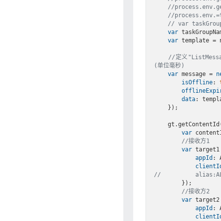
//process.env.g
//process.env.=
// var taskGrou
var
 taskGroupNa
var
 template = 
//定义"List
(单位毫秒)
var
 message = 
n
isOffline
: 
offlineExpi
data
: templa
    });

    gt.getContent
var
 contentI
//接收方1
var
 target1
appId
: 
clientI
//          alias:A
        });

//接收方2
var
 target2
appId
: 
clientI