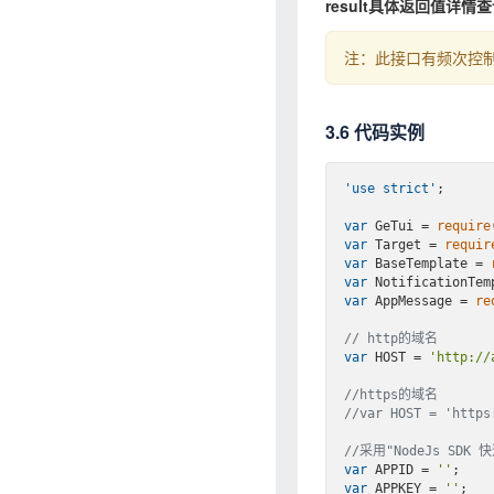
result具体返回值详情
注：此接口有频次控制
3.6 代码实例
'use strict'
;

var
 GeTui = 
require
var
 Target = 
requir
var
 BaseTemplate = 
var
 NotificationTem
var
 AppMessage = 
re
// http的域名
var
 HOST = 
'http://
//https的域名
//var HOST = 'https
//采用"NodeJs SD
var
 APPID = 
''
var
 APPKEY = 
''