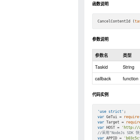
函数说明
CancelContentId (
ta
参数说明
参数名
类型
Taskid
String
callback
function
代码实例
'use strict'
var
 GeTui = 
require
var
 Target = 
requir
var
 HOST = 
'http://
//采用"NodeJs S
var
 APPID = 
'b03c5c