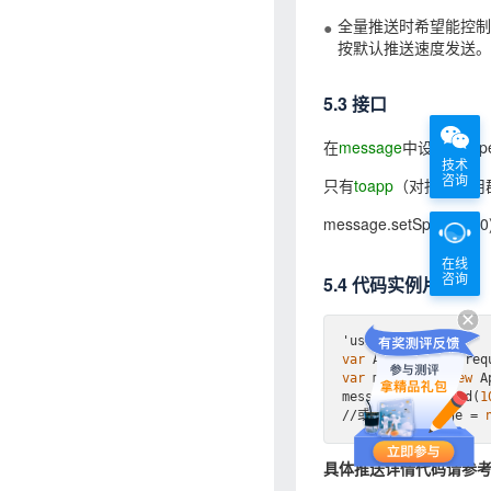
全量推送时希望能控
按默认推送速度发送。
5.3 接口
在
message
中设置setS
技术
咨询
只有
toapp
（对指定应用
message.setSpeed(100)
在线
咨询
5.4 代码实例片段
var
var
 message = 
new
 A
message. setSpeed(
1
//或 
var
 message = 
具体推送详情代码请参