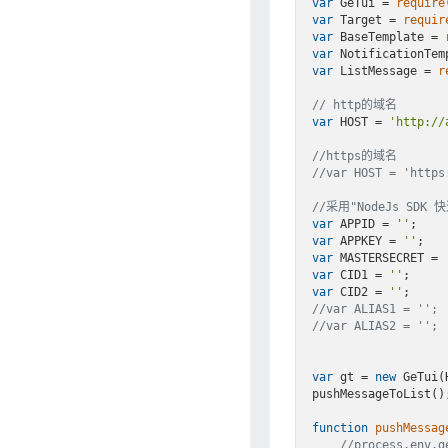
var
 GeTui = 
require
var
 Target = 
requir
var
 BaseTemplate = 
var
 NotificationTem
var
 ListMessage = 
r
// http的域名
var
 HOST = 
'http://
//https的域名
//var HOST = 'https
//采用"NodeJs SD
var
 APPID = 
''
var
 APPKEY = 
''
var
 MASTERSECRET = 
var
 CID1 = 
''
;     
var
 CID2 = 
''
;     
//var ALIAS1 = '';
//var ALIAS2 = '';
var
 gt = 
new
 GeTui(
pushMessageToList();
function
pushMessag
//process.env.g