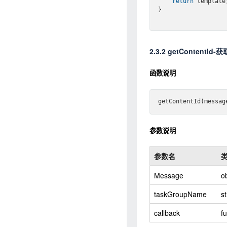
return
 template;
}

2.3.2 getContentId-
函数说明
get
ContentId(
messag
参数说明
参数名
Message
o
taskGroupName
st
callback
f