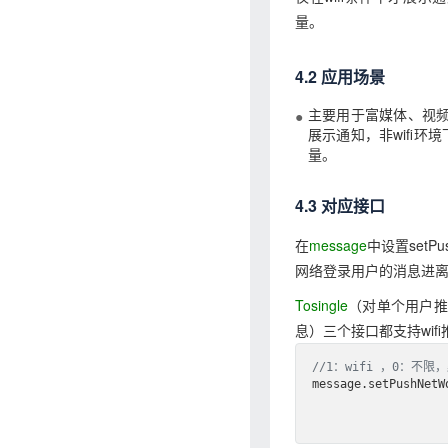
量。
4.2 应用场景
主要用于富媒体、视频
展示通知，非wifi
量。
4.3 对应接口
在
message
中设置setP
网络登录用户的消息进离
Tosingle
（对单个用户推
息）三个接口都支持wifi
//1：wifi ，0：不限
message.setPushNetW