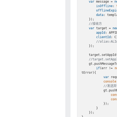
var
 message = 
n
isOffline
: 
offlineExpi
data
: templ
    });

//接收方
var
 target = 
ne
appId
: APPID
clientId
: CI
//alias:ALI
    });

    target.setAppId(APPID).setClientId(CID);

//target.setApp
    gt.pushMessag
if
(err != 
n
tError){

var
 req
console
//发送
         
con
con
            });

        }

    });
