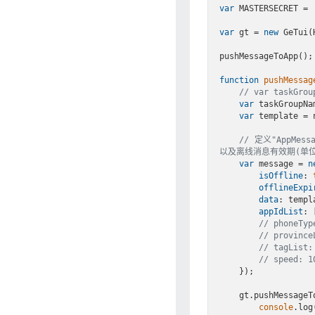
var
 MASTERSECRET = 
var
 gt = 
new
 GeTui(
pushMessageToApp();

function
pushMessag
// var taskGrou
var
 taskGroupNa
var
 template = 
// 定义"AppM
以及离线消息有效期(单位
var
 message = 
n
isOffline
: 
offlineExpi
data
: templa
appIdList
: 
// phoneTyp
// provinc
// tagList
// speed: 1
    });

    gt.pushMessa
console
.log