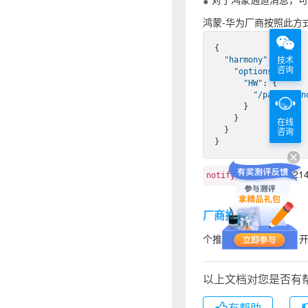
鸿蒙-华为厂商按照此方
{

技术
"harmony"
: {

咨询
"options"
: {

"HW"
: {

"/payload/n
      }

    }

在线
  }

咨询
为范围[0,21
notify_id
厂商推送
个推支持多厂商推送，开
以上文档对您是否有