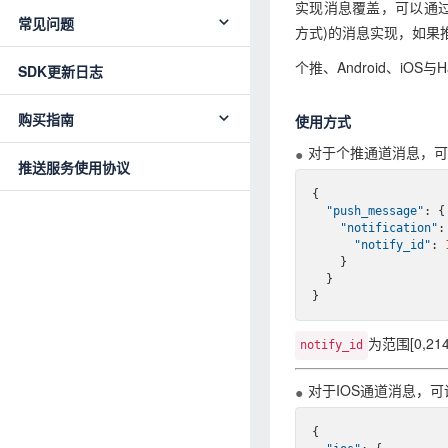
实现消息覆盖，可以通过
常见问题
方式)的消息实现，如果
个推、Android、iOS
SDK更新日志
购买指南
使用方式
对于个推通道消息，可
推送服务使用协议
{

"push_message"
: {

"notification"
: 
"notify_id"
: 
    }

  }

为范围[0,21
notify_id
对于IOS通道消息，
{
