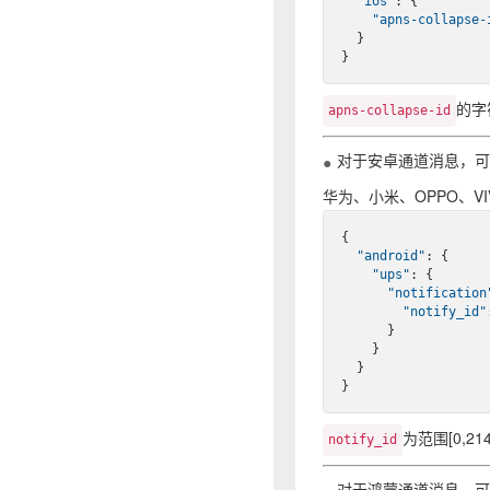
"ios"
: {

"apns-collapse-
  }

的字
apns-collapse-id
对于安卓通道消息，可
华为、小米、OPPO、V
{

"android"
: {

"ups"
: {

"notification
"notify_id"
      }

    }

  }

为范围[0,21
notify_id
对于鸿蒙通道消息，可