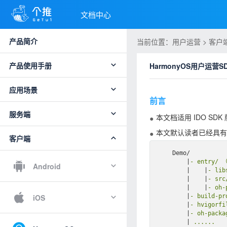
文档中心
产品简介
当前位置：用户运营 > 客户端 >
产品使用手册
HarmonyOS用户运营
应用场景
前言
服务端
本文档适用 IDO SDK 
本文默认读者已经具有
客户端
    Demo/

        |
- entry/
Android
|
|
- li
|
|
- sr
|
|
- oh-
|
- build-pro
iOS
|
- hvigorfil
|
- oh-pack
|
 ......