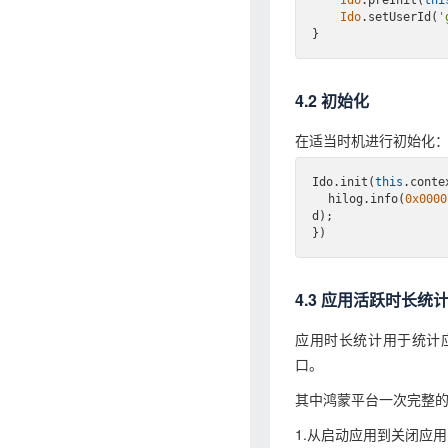
Ido
.setUserId(
'
4.2 初始化
在适当时机进行初始化
Ido.init(
this
.conte
  hilog.info(
0x0000
d);

4.3 应用活跃时长统
应用时长统计用于统计
口。
其中鸿蒙平台一次完整
1.从启动应用到关闭应