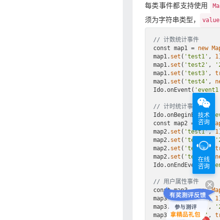
每类事件都支持使用
Ma
须为字符串类型，
value
// 计数统计事件
const map1 = 
new
Ma
map1.
set
(
'test1'
, 
1
)
map1.
set
(
'test2'
, 
'
map1.
set
(
'test3'
, 
t
map1.
set
(
'test4'
, 
n
Ido.onEvent(
'event1
// 计时统计事件
技术
Ido.onBeginEvent(
'e
咨询
const map2 = 
new
Ma
map2.
set
(
'test1'
, 
1
)
map2.
set
(
'test2'
, 
'
map2.
set
(
'test3'
, 
t
map2.
set
(
'test4'
, 
n
在线
Ido.onEndEvent(
'eve
咨询
// 用户属性事件
const map3 = 
new
Ma
map3.
set
(
'test1'
, 
1
)
map3.
set
(
'test2'
, 
'
map3.
set
(
'test3'
, 
t