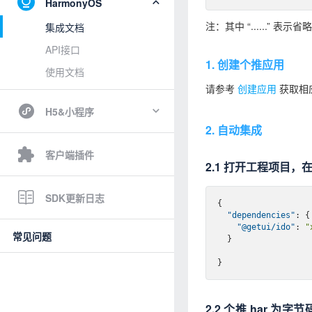
HarmonyOS
注：其中 “......” 
集成文档
API接口
1. 创建个推应用
使用文档
请参考
创建应用
获取相
H5&小程序
2. 自动集成
客户端插件
2.1 打开工程项目，在 e
SDK更新日志
{

"dependencies"
: {

"@getui/ido"
: 
"
常见问题
  }

2.2 个推 har 为字