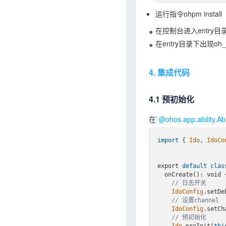
运行指令ohpm install
在控制台进入entry目录，
在entry目录下出现o
4. 集成代码
4.1 预初始化
在
`@ohos.app.ability.Abi
import
 { 
Ido
, 
IdoCo
export 
default
clas
  onCreate(): void {

// 日志开关
IdoConfig
.setDe
// 设置channel
IdoConfig
.setCh
// 预初始化
Ido
.preInit(
thi