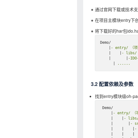
通过官网下载或技术支持获
在项目主模块entry下创
将下载好的har包ido.h
Demo/

    |
- entry/ （
|
|
- lib
|
|
-IDO
|
 ......  
3.2 配置依赖及参数
找到entry模块级oh-pac
 Demo/

     |
- entry/ 
|
|
- li
|
|
- 
|
|
|
-
|
|
|