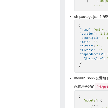
|
|
- oh-
|
 ......
oh-package.json5
{

"name"
: 
"entry"
,

"version"
: 
"1.0.
"description"
: 
"
"main"
: 
""
,

"author"
: 
""
,

"license"
: 
""
,

"dependencies"
: {
"@getui/ido"
: 
 }

module.json5 配置
配置注册好的
个推AppI
{

"module"
: {

       .....
