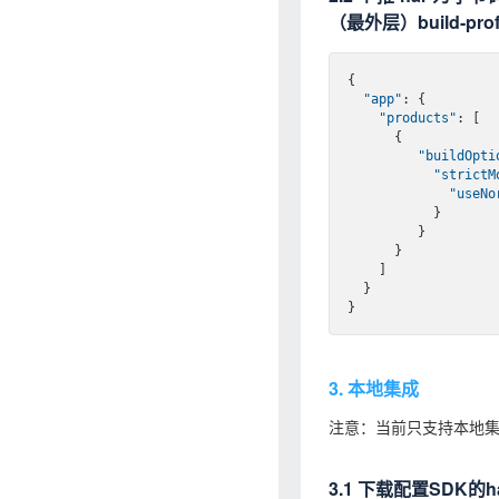
（最外层）build-prof
{

"app"
: {

"products"
: [

      {

"buildOpti
"strictM
"useNo
           }

         }

      }

    ]

  }

3. 本地集成
注意：当前只支持本地
3.1 下载配置SDK的h