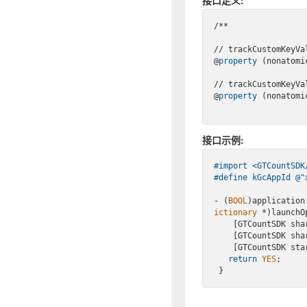
接口定义:
/**

// trackCustomKey
@
property
(nonatomi
// trackCustomKey
@
property
(nonatomi
接口示例:
#import 
<GTCountSDK
#
define
 kGcAppId @
"
- (
BOOL
)application
ictionary
 *)launchOp
    [GTCountSDK 
    [GTCountSDK 
    [GTCountSDK 
return
YES
;
