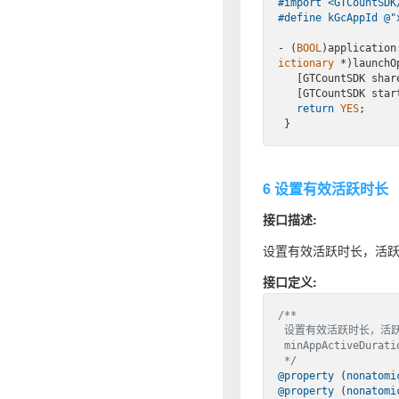
#import 
<GTCountSDK
#
define
 kGcAppId @
"
- (
BOOL
)application
ictionary
 *)launchOp
   [GTCountSDK sh
   [GTCountSDK st
return
YES
;

6 设置有效活跃时长
接口描述:
设置有效活跃时长，活跃时
接口定义:
/**

 设置有效活跃时长，活跃时长满足[min, max]的才会上报服务器记录

 minAppActiveDuration默认 1000 ms, maxAppActiveDuration默认 12*3600*1000 ms, 单位毫秒

 */
@property
 (
nonatomi
@property
 (
nonatomi