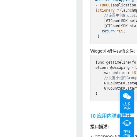
- (
BOOL
)application
ictionary
 *)launchOp
//设置主包GroupI
    [GTCountSDK 
    [GTCountSDK 
return
YES
;

Widget小组件swift文件
func get
Timeline(
fo
etion
: @
escaping
 (T
    var entries: 
[S
//设置小组件Group
GTCountSDK
.
set
A
GTCountSDK
.
star
技术
咨询
10 应用内弹窗统计
接口描述:
在线
咨询