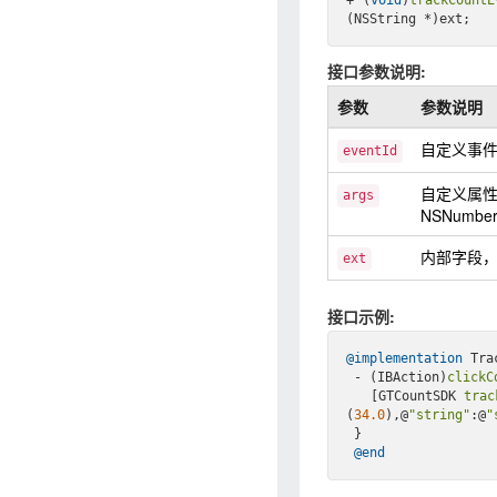
接口参数说明:
参数
参数说明
自定义事件 
eventId
⾃定义属性，
args
NSNumber
内部字段
ext
接口示例:
@implementation
 Tra
 - (IBAction)
clickC
   [GTCountSDK 
trac
(
34.0
),@
"string"
:@
"
 }

@end