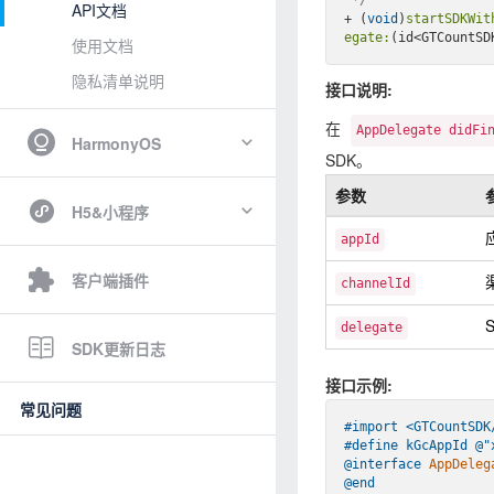
API文档
+ (
void
)
startSDKWit
egate:
使用文档
隐私清单说明
接口说明:
在
AppDelegate didFi
HarmonyOS
SDK。
参数
H5&小程序
appId
客户端插件
channelId
delegate
SDK更新日志
接口示例:
常见问题
#import 
<GTCountSDK
#
define
 kGcAppId @
"
@interface
AppDeleg
@end