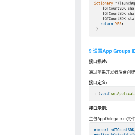
ictionary
 *)launchOp
    [GTCountSDK 
    [GTCountSDK 
    [GTCountSDK 
return
YES
;

9 设置App Groups I
接口描述:
通过苹果开发者后台创建Gro
接口定义:
+ (
void
)
setApplicat
接口示例:
主包AppDelegate.m文
#import 
<GTCountSDK
#
define
 kGcAppId @
"