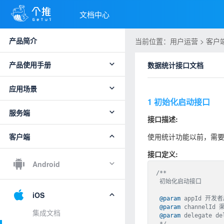
文档中心
产品简介
当前位置：用户运营 > 客户端 >
产品使用手册
数据统计接口文档
应用场景
1 初始化启动接口
服务端
接口描述:
客户端
使用统计功能以前，需要先
接口定义:
Android
/**

 初始化启动接口 

iOS
@param
 appId 开发者
@param
 channelId
集成文档
@param
 delegate del
 */