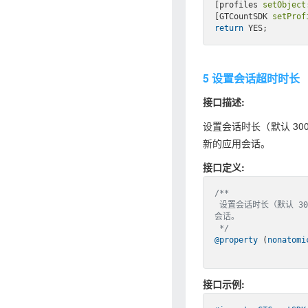
[profiles 
setObject
[GTCountSDK 
setProf
return
5 设置会话超时时长
接口描述:
设置会话时长（默认 3
新的应用会话。
接口定义:
/**

 设置会话时长（默认 30000 ms,单位毫秒），在应用退到后台后停留时间超过会话时长，视为一次新的应用
会话。

 */
@property
 (
nonatomi
接口示例: