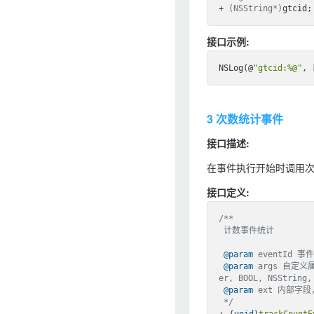
+ 
(NSString*)
接口示例:
NSLog(@
"gtcid:%@"
, 
3 次数统计事件
接口描述:
在事件执行开始时调用次数
接口定义:
/**

 计数事件统计

@param
 eventId 事件 
@param
 args 自定义
er, BOOL, NSString
@param
 ext 内部字
 */
+ (
void
)
trackCountE