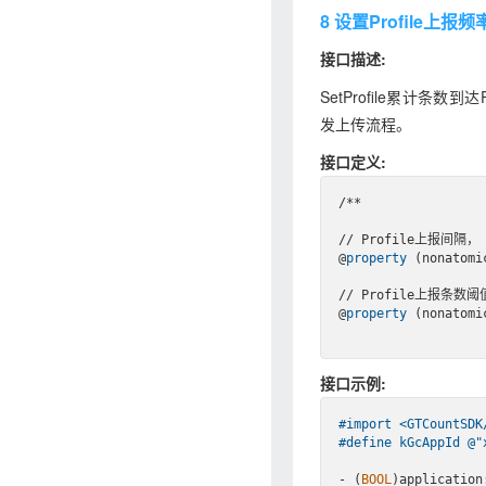
8 设置Profile上报频
接口描述:
SetProfile累计条数到达
发上传流程。
接口定义:
/**

// Profile上报间隔，
@
property
(nonatomi
// Profile上报条数
@
property
(nonatomi
接口示例:
#import 
<GTCountSDK
#
define
 kGcAppId @
"
- (
BOOL
)application