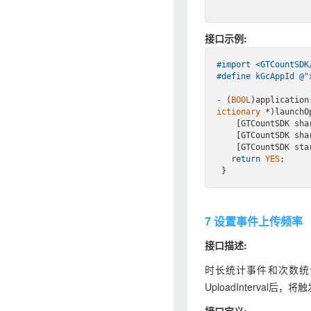
接口示例:
#import 
<GTCountSDK
#
define
 kGcAppId @
"
- (
BOOL
)application
ictionary
 *)launchOp
    [GTCountSDK 
    [GTCountSDK 
    [GTCountSDK 
return
YES
;

7 设置事件上传频率
接口描述:
时长统计事件和次数统计事
UploadInterval后