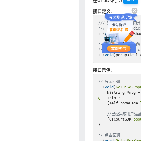
在GTSDK的应用内弹
接口定义:
/// 
对应GTSDK应用内
/// 
- 
Parameter d
+ (
void
)popupDidSho
/// 
对应GTSDK应用内
/// 
- 
Parameter d
+ (
void
接口示例:
// 展示回调
- (
void
)
GeTuiSdkPop
    NSString *msg
@"
, info];

    [self.homePage 
//已经集成用户运营
    [GTCountSDK 
pop
}

// 点击回调
- (
void
)
GeTuiSdkPop