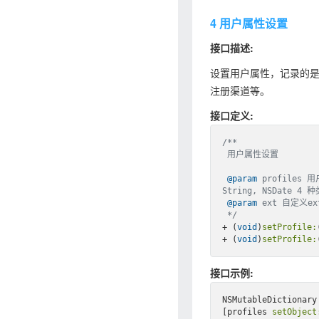
4 用户属性设置
接⼝描述:
设置用户属性，记录的
注册渠道等。
接⼝定义:
/**

 用户属性设置

@param
 profiles 
String, NSDate 4 种
@param
 ext 自定义e
 */
+ (
void
)
setProfile:
+ (
void
)
setProfile:
接⼝示例:
NSMutableDictionary
[profiles 
setObject