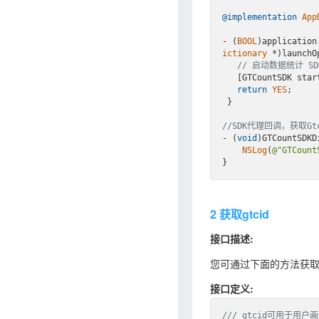
@implementation
App
- (
BOOL
)application
ictionary
 *)launchOp
// 启动数据统计 SD
   [GTCountSDK st
return
YES
;

 }

//SDK代理回调，获取Gtc
- (
void
)GTCountSDKD
NSLog
(
@"GTCount
2 获取gtcid
接口描述:
您可通过下面的方法获取gt
接口定义:
/// gtcid可用于用