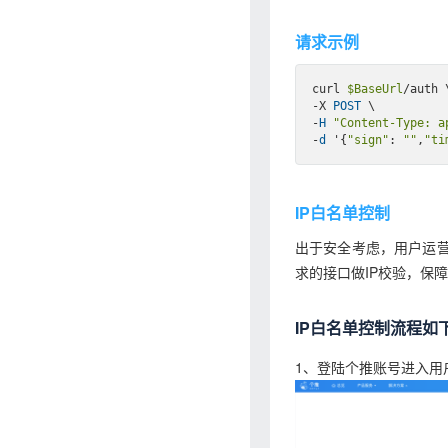
请求示例
curl 
$BaseUrl
/auth \
-X 
POST
 \

-
H
"Content-Type: a
-
d
 '{
"sign"
: 
""
,
"ti
IP白名单控制
出于安全考虑，用户运营
求的接口做IP校验，保
IP白名单控制流程如
1、登陆个推账号进入用