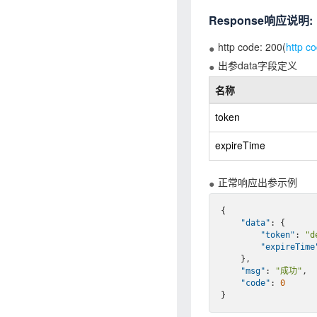
Response响应说明:
http code: 200(
http 
出参data字段定义
名称
token
expireTime
正常响应出参示例
{

"data"
: {

"token"
: 
"d
"expireTime
    },

"msg"
: 
"成功"
,  
"code"
: 
0