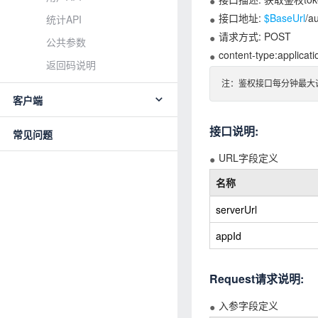
接口地址:
$BaseUrl
/a
统计API
请求方式: POST
公共参数
content-type:applicati
返回码说明
注：鉴权接口每分钟最大
客户端
接口说明:
常见问题
URL字段定义
名称
serverUrl
appId
Request请求说明:
入参字段定义