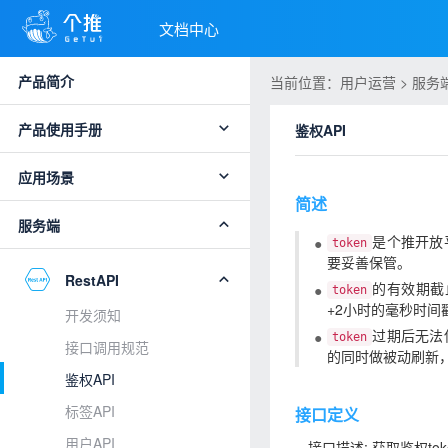
文档中心
产品简介
当前位置：用户运营 > 服务端 > 
产品使用手册
鉴权API
应用场景
简述
服务端
是个推开放
token
要妥善保管。
RestAPI
的有效期截
token
+2小时的毫秒时间
开发须知
过期后无法
token
接口调用规范
的同时做被动刷新
鉴权API
标签API
接口定义
用户API
接口描述: 获取鉴权tok