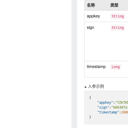
名称
类型
appkey
String
sign
String
timestamp
Long
入参示例
{

"appkey"
:
"YZkTK
"sign"
:
"b66307a
"timestamp"
:
160